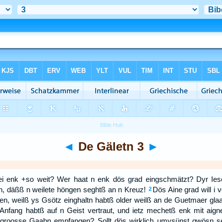
◄
De Gäletn 3
►
bei enk +so weit? Wer haat n enk dös grad eingschmätzt? Dyr Ies
dn, däßß n weilete höngen seghtß an n Kreuz!
Dös Aine grad will i
2
en, weilß ys Gsötz einghaltn habtß older weilß an de Guetmaer gla
nfang habtß auf n Geist vertraut, und ietz mechetß enk mit aigner
groosse Gaabn empfangen? Sollt dös wirklich umysünst gwösn s