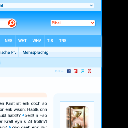
en Krist ist enk doch so
 von enk wissn: Habtß önn
aubt habtß?
Seitß n +so
3
 Kraft eyn s Zil fröttn?!
ein?
Zwö gaeb enk dyr
5