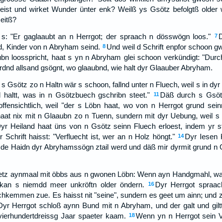
eist und wirket Wunder ünter enk? Weilß ys Gsötz befolgtß older 
eitß?
s: "Er gaglaaubt an n Herrgot; der spraach n dösswögn loos."
7
d, Kinder von n Abryham seind.
Und weil d Schrift enpfor schoon g
8
n loosspricht, haat s yn n Abryham glei schoon verkündigt: "Durch 
rdnd allsand gsögnt, wo glaaubnd, wie halt dyr Glaauber Abryham.
s Gsötz zo n Haltn wär s schoon, fallnd unter n Fluech, weil s in dyr S
nd haltt, was in n Gsötzbuech gschribn steet."
Däß durch s Gsöt
11
 offensichtlich, weil "der s Löbn haat, wo von n Herrgot grund sei
aat nix mit n Glaaubn zo n Tuenn, sundern mit dyr Uebung, weil s 
yr Heiland haat üns von n Gsötz seinn Fluech erloest, indem yr st
yr Schrift haisst: "Verfluecht ist, wer an n Holz höngt."
Dyr Iesen K
14
 de Haidn dyr Abryhamssögn ztail werd und däß mir dyrmit grund n
s ietz aynmaal mit öbbs aus n gwonen Löbn: Wenn ayn Handgmahl, 
t, kan s niemdd meer unkröftn older öndern.
Dyr Herrgot spraac
16
kemmen zue. Es haisst nit "seine", sundern es geet um ainn; und zw
: Dyr Herrgot schloß aynn Bund mit n Abryham, und der galt und gil
ierhundertdreissg Jaar spaeter kaam.
Wenn yn n Herrgot sein 
18