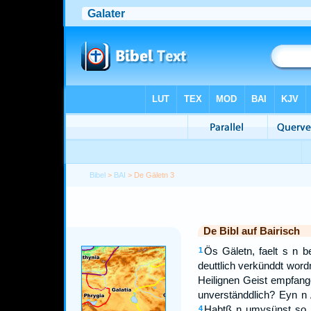
Bibel
>
BAI
> De Gäletn 3
De Bibl auf Bairisch
Ös Gäletn, faelt s n 
1
deuttlich verkünddt wor
Heilignen Geist empfang
unverständdlich? Eyn n A
Habtß n umysünst so 
4