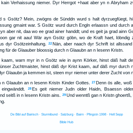
a kain Verhaissung niemer. Dyr Herrgot +haat aber yn n Abryham 
d s Gsötz? Mein, zwögns de Sünddn wurd s halt dyrzuegfüegt, 
ssung gmaint war. S Gsötz wurd durch Engln erlaassn und durch a
yn aber nit, daa wo ee grad ainer handdt; und es geit ja grad ainn Go
oon gar nit aau! Wär ayn Gsötz göbn, wo de Kraft haet, löbndi
us dyr Gsötzeinhaltung.
Nän, aber naach dyr Schrift ist allssan
22
sung für de Glaauber bloossig durch n Glaaubn an n Iesenn Kristn.
kaam, warn myr in n Gsötz wie in aynn Körker, hinst däß halt de
ünser Zuchtmaister, hinst däß dyr Krist kaam, auf däß myr durch
 dyr Glaaubn ja kemmen ist, steen myr niemer unter derer Zucht von 
h n Glaaubn an n Iesenn Kristn Kinder Gottes.
Denn ös alle, woß a
27
 eingwänddt.
Es geit niemer Judn older Haidn, Bsaessn olde
28
nd seitß in n Iesenn Kristn ains.
Und wenntß gan n Kristn ghoertß,
29
ng.
De Bibl auf Bairisch · Sturmibund · Salzburg · Bairn · Pfingstn 1998 · Hell Sepp
Bible Hub