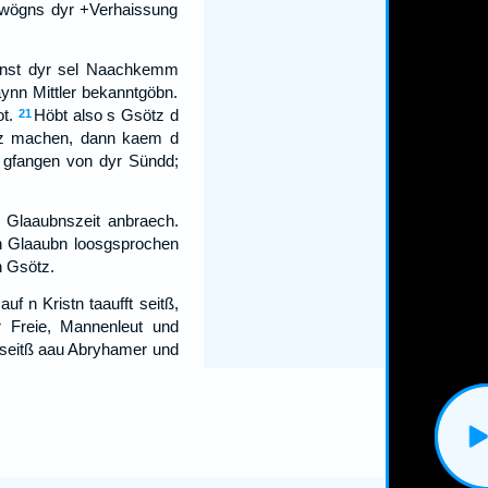
zwögns dyr +Verhaissung
hinst dyr sel Naachkemm
ynn Mittler bekanntgöbn.
t.
Höbt also s Gsötz d
21
g z machen, dann kaem d
d gfangen von dyr Sündd;
 Glaaubnszeit anbraech.
 n Glaaubn loosgsprochen
n Gsötz.
uf n Kristn taaufft seitß,
r Freie, Mannenleut und
 seitß aau Abryhamer und