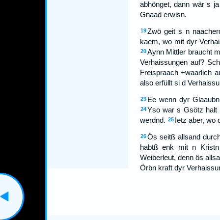
abhönget, dann wär s j
Gnaad erwisn.
Zwö geit s n naacher
19
kaem, wo mit dyr Verhai
Aynn Mittler braucht m
20
Verhaissungen auf? Sch
Freispraach +waarlich a
also erfüllt si d Verhais
Ee wenn dyr Glaaubn 
23
Yso war s Gsötz halt 
24
werdnd.
Ietz aber, wo
25
Ös seitß allsand durc
26
habtß enk mit n Kristn
Weiberleut, denn ös allsa
Örbn kraft dyr Verhaissu