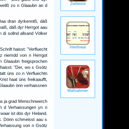
weilß zo n Glaaubn an d
Daa dran dyrkenntß, däß
waiß, däß dyr Herrgot aau
di sollnd allsand Völker
chrift haisst: "Verfluecht
z niemdd von n Herrgot
nn Glaaubn freigsprochen
haisst: "Der, wo s Gsötz
att üns zo n Verfluechtn
rist haat üns freikaaufft,
 Glaaubn önn verhaissnen
was ja grad Menschnwerch
h d Verhaissungen yn n
aar ist dös dyr Heiland.
tt. Dönn schmeisst aau s
Verhaissung von n Gsötz