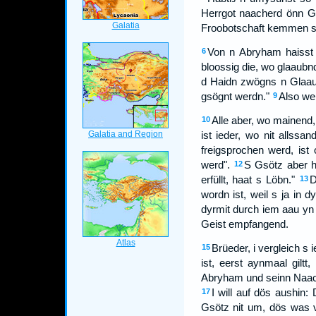
Herrgot naacherd önn G
Froobotschaft kemmen s
Von n Abryham haisst 
6
bloossig die, wo glaaubn
d Haidn zwögns n Glaaub
gsögnt werdn."
Also we
9
Alle aber, wo mainend, 
10
ist ieder, wo nit allssa
freigsprochen werd, ist
werd".
S Gsötz aber h
12
erfüllt, haat s Löbn."
D
13
wordn ist, weil s ja in d
dyrmit durch iem aau yn
Geist empfangend.
Brüeder, i vergleich 
15
ist, eerst aynmaal gilt
Abryham und seinn Naach
I will auf dös aushin
17
Gsötz nit um, dös was v