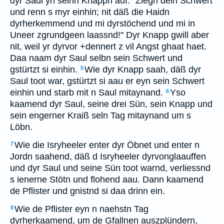
dyr Saul yn seinn Knappn auf: "Ziegh dein Schwert
und renn s myr einhin; nit däß die Haidn
dyrherkemmend und mi dyrstöchend und mi in
Uneer zgrundgeen laassnd!" Dyr Knapp gwill aber
nit, weil yr dyrvor +dennert z vil Angst ghaat haet.
Daa naam dyr Saul selbn sein Schwert und
gstürtzt si einhin.
Wie dyr Knapp saah, däß dyr
5
Saul toot war, gstürtzt si aau er eyn sein Schwert
einhin und starb mit n Saul mitaynand.
Yso
6
kaamend dyr Saul, seine drei Sün, sein Knapp und
sein engerner Kraiß seln Tag mitaynand um s
Löbn.
Wie die Isryheeler enter dyr Öbnet und enter n
7
Jordn saahend, däß d Isryheeler dyrvonglaauffen
und dyr Saul und seine Sün toot warnd, verliessnd
s ienerne Stötn und flohend aau. Dann kaamend
de Pflister und gnistnd si daa drinn ein.
Wie de Pflister eyn n naehstn Tag
8
dyrherkaamend, um de Gfallnen auszplündern,