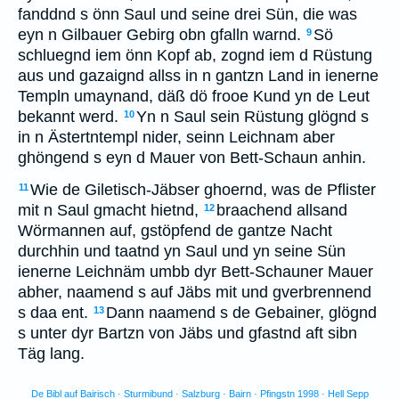
fanddnd s önn Saul und seine drei Sün, die was
eyn n Gilbauer Gebirg obn gfalln warnd.
Sö
9
schluegnd iem önn Kopf ab, zognd iem d Rüstung
aus und gazaignd allss in n gantzn Land in ienerne
Templn umaynand, däß dö frooe Kund yn de Leut
bekannt werd.
Yn n Saul sein Rüstung glögnd s
10
in n Ästertntempl nider, seinn Leichnam aber
ghöngend s eyn d Mauer von Bett-Schaun anhin.
Wie de Giletisch-Jäbser ghoernd, was de Pflister
11
mit n Saul gmacht hietnd,
braachend allsand
12
Wörmannen auf, gstöpfend de gantze Nacht
durchhin und taatnd yn Saul und yn seine Sün
ienerne Leichnäm umbb dyr Bett-Schauner Mauer
abher, naamend s auf Jäbs mit und gverbrennend
s daa ent.
Dann naamend s de Gebainer, glögnd
13
s unter dyr Bartzn von Jäbs und gfastnd aft sibn
Täg lang.
De Bibl auf Bairisch · Sturmibund · Salzburg · Bairn · Pfingstn 1998 · Hell Sepp