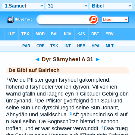
Bibel
>
BAI
> Dyr Sämyheel A 31
◄
Dyr Sämyheel A 31
►
De Bibl auf Bairisch
Wie de Pflister gögn Isryheel gakömpfend,
1
flohend d Isryheeler vor ien dyrvon. Vil von ien
warnd gfalln und laagnd eyn n Gilbauer Gebirg obn
umaynand.
De Pflister gverfolgnd önn Saul und
2
seine Sün und dyrschluegnd seine Sün Jonant,
Äbnydäb und Malkischua.
Aft gabundlnd sö si auf
3
n Saul selbn. De Bognschützn hietnd n schoon
troffen, und er war schwaer verwunddt.
Daa trueg
4