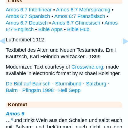
Links
Amos 6:7 Interlinear
•
Amos 6:7 Mehrsprachig
•
Amós 6:7 Spanisch
•
Amos 6:7 Französisch
•
Amos 6:7 Deutsch
•
Amos 6:7 Chinesisch
•
Amos
6:7 Englisch
•
Bible Apps
•
Bible Hub
Lutherbibel 1912
Textbibel des Alten und Neuen Testaments, Emil
Kautzsch, Karl Heinrich Weizäcker - 1899
Modernized Text courtesy of
Crosswire.org
, made
available in electronic format by Michael Bolsinger.
De Bibl auf Bairisch · Sturmibund · Salzburg ·
Bairn · Pfingstn 1998 · Hell Sepp
Kontext
Amos 6
…
und trinkt Wein aus den Schalen und salbt euch
6
mit Balsam und bekümmert euch nicht um den