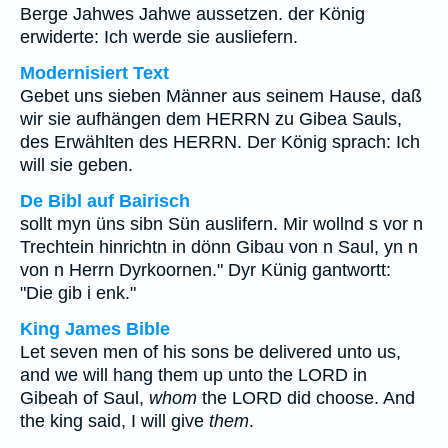
Berge Jahwes Jahwe aussetzen. der König
erwiderte: Ich werde sie ausliefern.
Modernisiert Text
Gebet uns sieben Männer aus seinem Hause, daß
wir sie aufhängen dem HERRN zu Gibea Sauls,
des Erwählten des HERRN. Der König sprach: Ich
will sie geben.
De Bibl auf Bairisch
sollt myn üns sibn Sün auslifern. Mir wollnd s vor n
Trechtein hinrichtn in dönn Gibau von n Saul, yn n
von n Herrn Dyrkoornen." Dyr Künig gantwortt:
"Die gib i enk."
King James Bible
Let seven men of his sons be delivered unto us,
and we will hang them up unto the LORD in
Gibeah of Saul,
whom
the LORD did choose. And
the king said, I will give
them
.