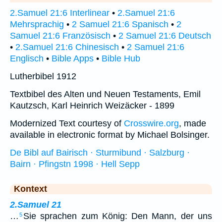
2.Samuel 21:6 Interlinear
•
2.Samuel 21:6
Mehrsprachig
•
2 Samuel 21:6 Spanisch
•
2
Samuel 21:6 Französisch
•
2 Samuel 21:6 Deutsch
•
2.Samuel 21:6 Chinesisch
•
2 Samuel 21:6
Englisch
•
Bible Apps
•
Bible Hub
Lutherbibel 1912
Textbibel des Alten und Neuen Testaments, Emil
Kautzsch, Karl Heinrich Weizäcker - 1899
Modernized Text courtesy of
Crosswire.org
, made
available in electronic format by Michael Bolsinger.
De Bibl auf Bairisch · Sturmibund · Salzburg ·
Bairn · Pfingstn 1998 · Hell Sepp
Kontext
2.Samuel 21
…
Sie sprachen zum König: Den Mann, der uns
5