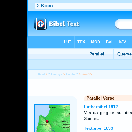
Bibel
>
2.Koenige
>
Kapitel 2
> Vers 25
Parallel Verse
Lutherbibel 1912
Von da ging er auf de
Samaria.
Textbibel 1899