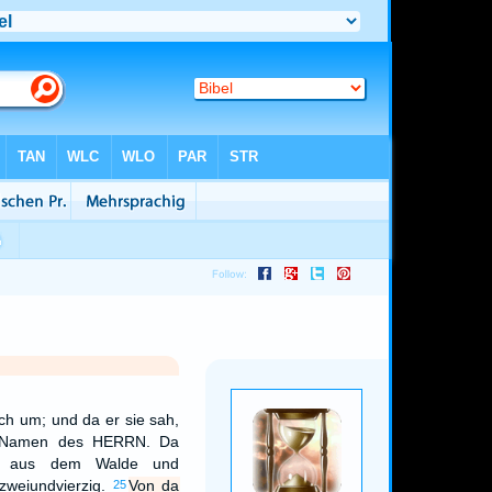
ch um; und da er sie sah,
im Namen des HERRN. Da
n aus dem Walde und
 zweiundvierzig.
Von da
25