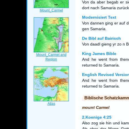
Von da aber begab er s
dort nach Samaria zurück
Modernisiert Text
Von dannen ging er auf 
gen Samaria.
De Bibl auf Bairisch
Von daadl gieng yr zo n B
King James Bible
And he went from then
returned to Samaria.
English Revised Versio
And he went from then
returned to Samaria.
Biblische Schatzkam
mount Carmel
2.Koenige 4:25
Also zog sie hin und ka
Als aber der Mann Got