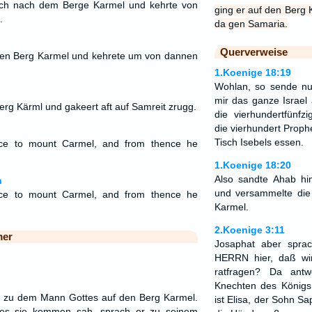
ich nach dem Berge Karmel und kehrte von
ging er auf den Berg
.
da gen Samaria.
Querverweise
den Berg Karmel und kehrete um von dannen
1.Koenige 18:19
Wohlan, so sende n
mir das ganze Israel
erg Kärml und gakeert aft auf Samreit zrugg.
die vierhundertfünfz
die vierhundert Proph
Tisch Isebels essen.
ce to mount Carmel, and from thence he
1.Koenige 18:20
Also sandte Ahab hin
n
und versammelte die
ce to mount Carmel, and from thence he
Karmel.
2.Koenige 3:11
mer
Josaphat aber sprac
HERRN hier, daß w
ratfragen? Da antw
Knechten des Königs 
m zu dem Mann Gottes auf den Berg Karmel.
ist Elisa, der Sohn Sa
tes sie kommen sah, sprach er zu seinem