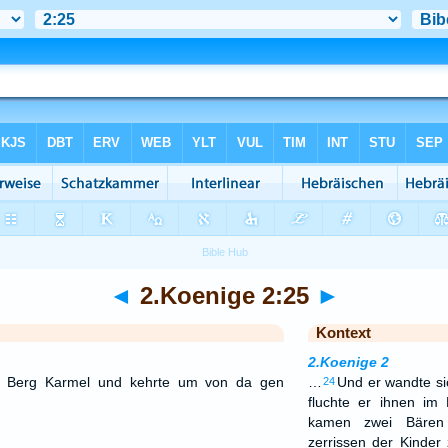
◄
2.Koenige 2:25
►
Kontext
2.Koenige 2
n Berg Karmel und kehrte um von da gen
…
Und er wandte si
24
fluchte er ihnen 
kamen zwei Bäre
zerrissen der Kinder