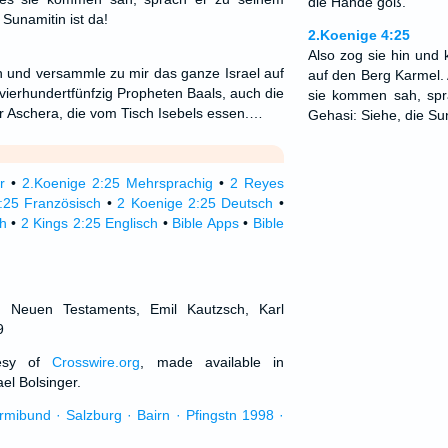
die Hände goß.
 Sunamitin ist da!
2.Koenige 4:25
Also zog sie hin un
 und versammle zu mir das ganze Israel auf
auf den Berg Karmel.
vierhundertfünfzig Propheten Baals, auch die
sie kommen sah, spr
r Aschera, die vom Tisch Isebels essen.…
Gehasi: Siehe, die Sun
r
•
2.Koenige 2:25 Mehrsprachig
•
2 Reyes
:25 Französisch
•
2 Koenige 2:25 Deutsch
•
h
•
2 Kings 2:25 Englisch
•
Bible Apps
•
Bible
d Neuen Testaments, Emil Kautzsch, Karl
9
tesy of
Crosswire.org
, made available in
el Bolsinger.
urmibund · Salzburg · Bairn · Pfingstn 1998 ·