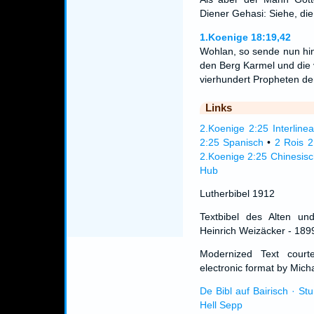
Diener Gehasi: Siehe, die
1.Koenige 18:19,42
Wohlan, so sende nun hin
den Berg Karmel und die 
vierhundert Propheten de
Links
2.Koenige 2:25 Interlinea
2:25 Spanisch
•
2 Rois 2
2.Koenige 2:25 Chinesisc
Hub
Lutherbibel 1912
Textbibel des Alten un
Heinrich Weizäcker - 189
Modernized Text cour
electronic format by Micha
De Bibl auf Bairisch · St
Hell Sepp