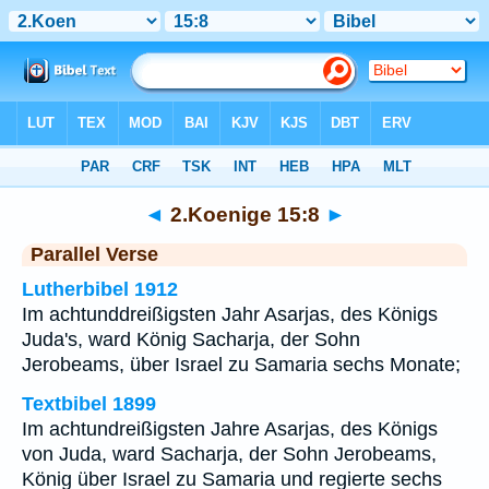
Bibel
>
2.Koenige
>
Kapitel 15
> Vers 8
◄
2.Koenige 15:8
►
Parallel Verse
Lutherbibel 1912
Im achtunddreißigsten Jahr Asarjas, des Königs
Juda's, ward König Sacharja, der Sohn
Jerobeams, über Israel zu Samaria sechs Monate;
Textbibel 1899
Im achtundreißigsten Jahre Asarjas, des Königs
von Juda, ward Sacharja, der Sohn Jerobeams,
König über Israel zu Samaria und regierte sechs