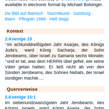
available in electronic format by Michael Bolsinger.
De Bibl auf Bairisch · Sturmibund · Salzburg ·
Bairn · Pfingstn 1998 · Hell Sepp
Kontext
2.Koenige 15
Im achtunddreißigsten Jahr Asarjas, des Königs
8
Juda's, ward König Sacharja, der Sohn
Jerobeams, über Israel zu Samaria sechs Monate;
und er tat, was dem HERRN übel gefiel, wie seine
9
Väter getan hatten. Er ließ nicht ab von den
Sünden Jerobeams, des Sohnes Nebats, der Israel
sündigen machte.…
Querverweise
2.Koenige 15:1
Im siebenundzwanzigsten Jahr Jerobeams, des
Königs Israels, ward König Asarja, der Sohn