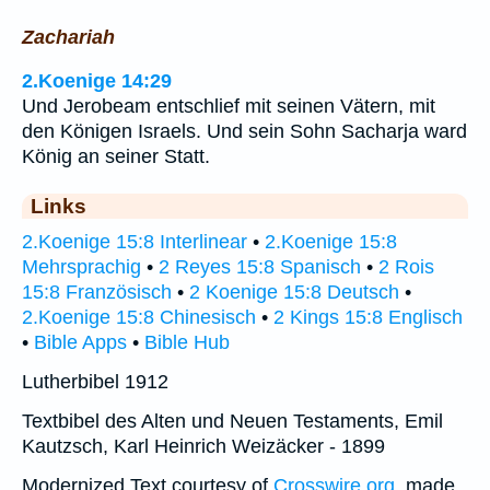
Zachariah
2.Koenige 14:29
Und Jerobeam entschlief mit seinen Vätern, mit
den Königen Israels. Und sein Sohn Sacharja ward
König an seiner Statt.
Links
2.Koenige 15:8 Interlinear
•
2.Koenige 15:8
Mehrsprachig
•
2 Reyes 15:8 Spanisch
•
2 Rois
15:8 Französisch
•
2 Koenige 15:8 Deutsch
•
2.Koenige 15:8 Chinesisch
•
2 Kings 15:8 Englisch
•
Bible Apps
•
Bible Hub
Lutherbibel 1912
Textbibel des Alten und Neuen Testaments, Emil
Kautzsch, Karl Heinrich Weizäcker - 1899
Modernized Text courtesy of
Crosswire.org
, made