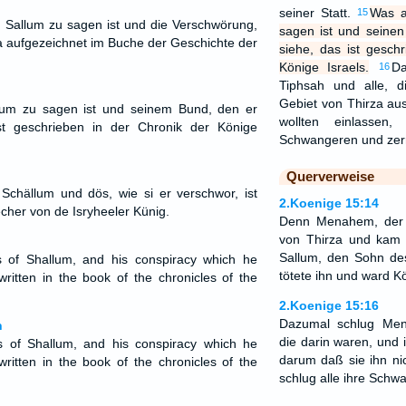
seiner Statt.
Was a
15
 Sallum zu sagen ist und die Verschwörung,
sagen ist und seinen
t ja aufgezeichnet im Buche der Geschichte der
siehe, das ist gesch
Könige Israels.
D
16
Tiphsah und alle, d
Gebiet von Thirza aus
um zu sagen ist und seinem Bund, den er
wollten einlassen
ist geschrieben in der Chronik der Könige
Schwangeren und zerr
Querverweise
Schällum und dös, wie si er verschwor, ist
2.Koenige 15:14
cher von de Isryheeler Künig.
Denn Menahem, der 
von Thirza und kam
Sallum, den Sohn de
s of Shallum, and his conspiracy which he
tötete ihn und ward Kö
ritten in the book of the chronicles of the
2.Koenige 15:16
Dazumal schlug Men
n
die darin waren, und 
s of Shallum, and his conspiracy which he
darum daß sie ihn nic
ritten in the book of the chronicles of the
schlug alle ihre Schw