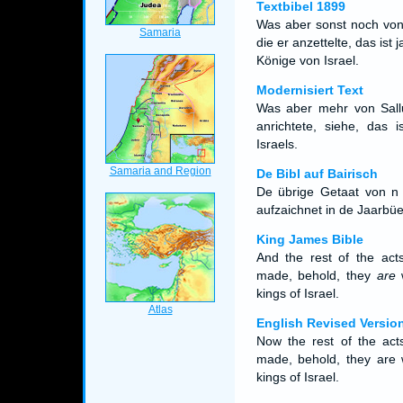
Textbibel 1899
Was aber sonst noch von
die er anzettelte, das is
Könige von Israel.
Modernisiert Text
Was aber mehr von Sall
anrichtete, siehe, das 
Israels.
De Bibl auf Bairisch
De übrige Getaat von n 
aufzaichnet in de Jaarbüe
King James Bible
And the rest of the act
made, behold, they
are
w
kings of Israel.
English Revised Versio
Now the rest of the act
made, behold, they are w
kings of Israel.