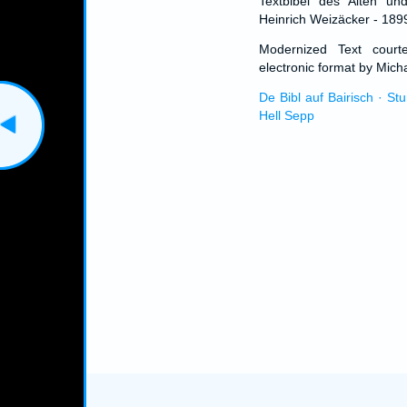
Textbibel des Alten un
Heinrich Weizäcker - 189
Modernized Text cour
electronic format by Micha
De Bibl auf Bairisch · St
Hell Sepp