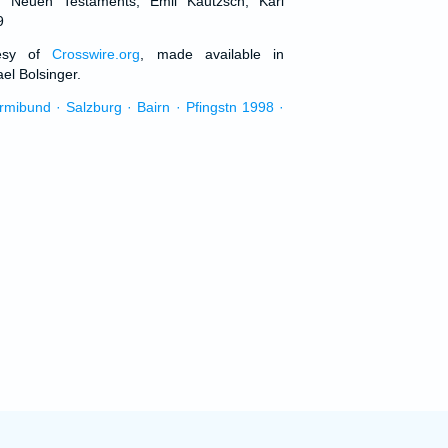
d Neuen Testaments, Emil Kautzsch, Karl
9
tesy of
Crosswire.org
, made available in
el Bolsinger.
urmibund · Salzburg · Bairn · Pfingstn 1998 ·