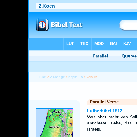
Bibel
>
2.Koenige
>
Kapitel 15
> Vers 15
Parallel Verse
Lutherbibel 1912
Was aber mehr von Sall
anrichtete, siehe, das 
Israels.