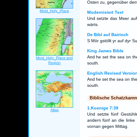
Osten zu, gegenüber de
Modernisiert Text
Und setzte das Meer auf
wärts.
De Bibl auf Bairisch
S Mör gstöllt yr auf dyr S
King James Bible
And he set the sea on the
south.
English Revised Versio
And he set the sea on the
south.
Biblische Schatzkam
1.Koenige 7:39
Und setzte fünf Gestüh
andern fünf an die linke
vornan gegen Mittag.