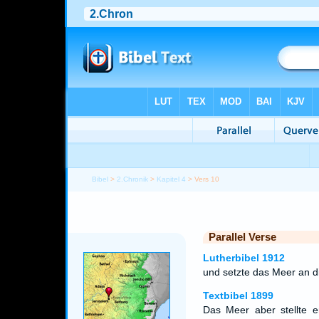
Bibel
>
2.Chronik
>
Kapitel 4
> Vers 10
Parallel Verse
Lutherbibel 1912
und setzte das Meer an d
Textbibel 1899
Das Meer aber stellte e