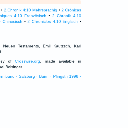
•
2.Chronik 4:10 Mehrsprachig
•
2 Crónicas
niques 4:10 Französisch
•
2 Chronik 4:10
0 Chinesisch
•
2 Chronicles 4:10 Englisch
•
d Neuen Testaments, Emil Kautzsch, Karl
9
tesy of
Crosswire.org
, made available in
el Bolsinger.
urmibund · Salzburg · Bairn · Pfingstn 1998 ·