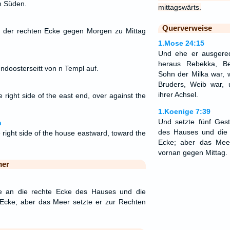
m Süden.
mittagswärts.
Querverweise
 der rechten Ecke gegen Morgen zu Mittag
1.Mose 24:15
Und ehe er ausgered
heraus Rebekka, Be
undoosterseitt von n Templ auf.
Sohn der Milka war,
Bruders, Weib war, 
ihrer Achsel.
 right side of the east end, over against the
1.Koenige 7:39
Und setzte fünf Ges
n
des Hauses und die 
 right side of the house eastward, toward the
Ecke; aber das Mee
vornan gegen Mittag.
mer
le an die rechte Ecke des Hauses und die
 Ecke; aber das Meer setzte er zur Rechten