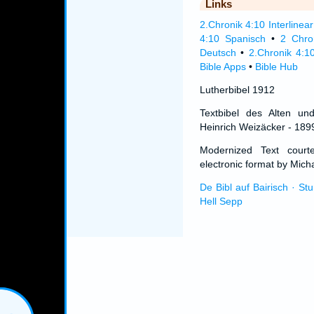
Links
2.Chronik 4:10 Interlinear
4:10 Spanisch
•
2 Chro
Deutsch
•
2.Chronik 4:1
Bible Apps
•
Bible Hub
Lutherbibel 1912
Textbibel des Alten un
Heinrich Weizäcker - 189
Modernized Text cour
electronic format by Micha
De Bibl auf Bairisch · St
Hell Sepp