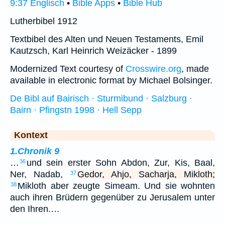
9:37 Englisch
•
Bible Apps
•
Bible Hub
Lutherbibel 1912
Textbibel des Alten und Neuen Testaments, Emil
Kautzsch, Karl Heinrich Weizäcker - 1899
Modernized Text courtesy of
Crosswire.org
, made
available in electronic format by Michael Bolsinger.
De Bibl auf Bairisch · Sturmibund · Salzburg ·
Bairn · Pfingstn 1998 · Hell Sepp
Kontext
1.Chronik 9
…
und sein erster Sohn Abdon, Zur, Kis, Baal,
36
Ner, Nadab,
Gedor, Ahjo, Sacharja, Mikloth;
37
Mikloth aber zeugte Simeam. Und sie wohnten
38
auch ihren Brüdern gegenüber zu Jerusalem unter
den Ihren.…