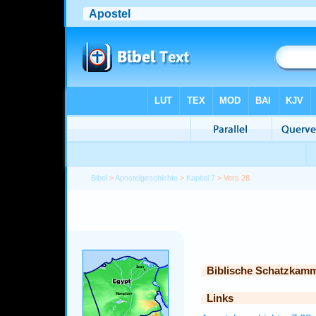
Bibel
>
Apostelgeschichte
>
Kapitel 7
> Vers 28
Biblische Schatzkam
Links