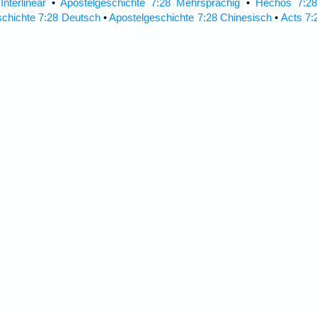
nterlinear
•
Apostelgeschichte 7:28 Mehrsprachig
•
Hechos 7:28
schichte 7:28 Deutsch
•
Apostelgeschichte 7:28 Chinesisch
•
Acts 7: