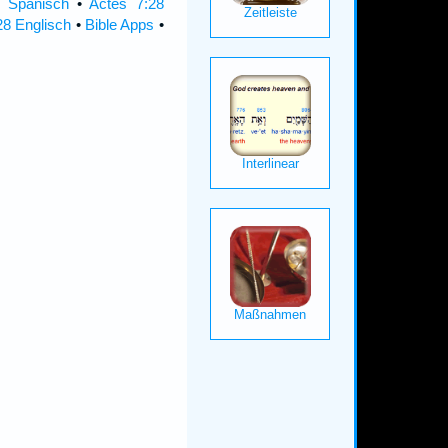
 Spanisch
•
Actes 7:28
28 Englisch
•
Bible Apps
•