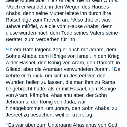
Seine Mutter aber hieß Athalja, die Enkelin Omris.
Auch er wandelte in den Wegen des Hauses
3
Ahabs, denn seine Mutter leitete ihn durch ihre
Ratschläge zum Freveln an.
Also that er, was
4
Jahwe mißfiel, wie die vom Hause Ahabs; denn
diese wurden nach dem Tode seines Vaters seine
Berater, zum Verderben für ihn.
Ihrem Rate folgend zog er auch mit Joram, dem
5
Sohne Ahabs, dem Könige von Israel, in den Krieg
wider Hasael, den König von Aram, gen Ramoth in
Gilead; aber die Aramäer verwundeten Joram.
Da
6
kehrte er zurück, um sich in Jesreel von den
Wunden heilen zu lassen, die man ihm zu Rama
beigebracht hatte, als er mit Hasael, dem Könige
von Aram, kämpfte. Ahasjahu aber, der Sohn
Jehorams, der König von Juda, war
hinabgekommen, um Joram, den Sohn Ahabs, zu
Jesreel zu besuchen, weil er krank lag.
Es war aber zum Untergang Ahasjahus von Gott
7