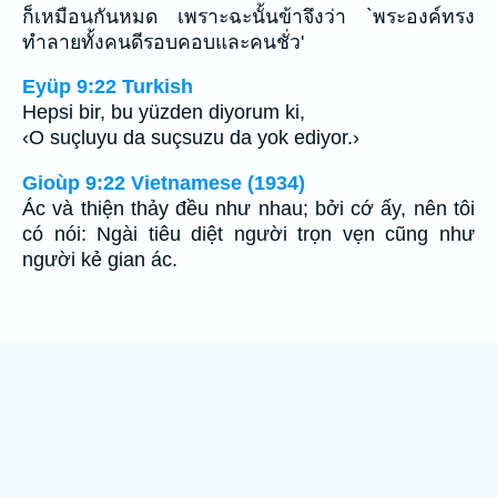
ก็เหมือนกันหมด เพราะฉะนั้นข้าจึงว่า `พระองค์ทรง
ทำลายทั้งคนดีรอบคอบและคนชั่ว'
Eyüp 9:22 Turkish
Hepsi bir, bu yüzden diyorum ki,
‹O suçluyu da suçsuzu da yok ediyor.›
Gioùp 9:22 Vietnamese (1934)
Ác và thiện thảy đều như nhau; bởi cớ ấy, nên tôi
có nói: Ngài tiêu diệt người trọn vẹn cũng như
người kẻ gian ác.