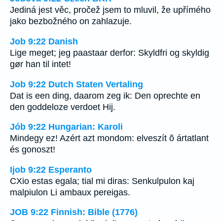
Jediná jest věc, pročež jsem to mluvil, že upřímého
jako bezbožného on zahlazuje.
Job 9:22 Danish
Lige meget; jeg paastaar derfor: Skyldfri og skyldig
gør han til intet!
Job 9:22 Dutch Staten Vertaling
Dat is een ding, daarom zeg ik: Den oprechte en
den goddeloze verdoet Hij.
Jób 9:22 Hungarian: Karoli
Mindegy ez! Azért azt mondom: elveszít õ ártatlant
és gonoszt!
Ijob 9:22 Esperanto
CXio estas egala; tial mi diras: Senkulpulon kaj
malpiulon Li ambaux pereigas.
JOB 9:22 Finnish: Bible (1776)