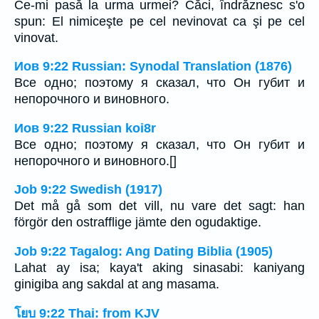
Ce-mi pasă la urma urmei? Căci, îndrăznesc s'o
spun: El nimiceşte pe cel nevinovat ca şi pe cel
vinovat.
Иов 9:22 Russian: Synodal Translation (1876)
Все одно; поэтому я сказал, что Он губит и
непорочного и виновного.
Иов 9:22 Russian koi8r
Все одно; поэтому я сказал, что Он губит и
непорочного и виновного.[]
Job 9:22 Swedish (1917)
Det må gå som det vill, nu vare det sagt: han
förgör den ostrafflige jämte den ogudaktige.
Job 9:22 Tagalog: Ang Dating Biblia (1905)
Lahat ay isa; kaya't aking sinasabi: kaniyang
ginigiba ang sakdal at ang masama.
โยบ 9:22 Thai: from KJV