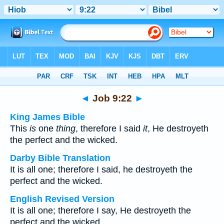
Bible
>
Multilingual
> Job 9:22
◄
Job 9:22
►
King James Bible
This
is
one
thing
, therefore I said
it
, He destroyeth
the perfect and the wicked.
Darby Bible Translation
It is all one; therefore I said, he destroyeth the
perfect and the wicked.
English Revised Version
It is all one; therefore I say, He destroyeth the
perfect and the wicked.