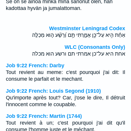
Se on se ainoa minkä minä sanonut olen, hän
kadottaa hyvän ja jumalattoman.
Westminster Leningrad Codex
אַחַ֗ת הִ֥יא עַל־כֵּ֥ן אָמַ֑רְתִּי תָּ֥ם וְ֝רָשָׁ֗ע ה֣וּא מְכַלֶּֽה׃
WLC (Consonants Only)
אחת היא על־כן אמרתי תם ורשע הוא מכלה׃
Job 9:22 French: Darby
Tout revient au meme: c'est pourquoi j'ai dit: Il
consume le parfait et le mechant.
Job 9:22 French: Louis Segond (1910)
Qu'importe après tout? Car, j'ose le dire, Il détruit
l'innocent comme le coupable.
Job 9:22 French: Martin (1744)
Tout revient à un; c'est pourquoi j'ai dit qu'il
consume l'homme juste et le méchant.