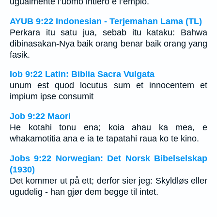
ugualmente l’uomo intiero e l’empio.
AYUB 9:22 Indonesian - Terjemahan Lama (TL)
Perkara itu satu jua, sebab itu kataku: Bahwa
dibinasakan-Nya baik orang benar baik orang yang
fasik.
Iob 9:22 Latin: Biblia Sacra Vulgata
unum est quod locutus sum et innocentem et
impium ipse consumit
Job 9:22 Maori
He kotahi tonu ena; koia ahau ka mea, e
whakamotitia ana e ia te tapatahi raua ko te kino.
Jobs 9:22 Norwegian: Det Norsk Bibelselskap
(1930)
Det kommer ut på ett; derfor sier jeg: Skyldløs eller
ugudelig - han gjør dem begge til intet.