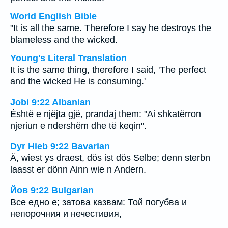
World English Bible
"It is all the same. Therefore I say he destroys the
blameless and the wicked.
Young's Literal Translation
It is the same thing, therefore I said, 'The perfect
and the wicked He is consuming.'
Jobi 9:22 Albanian
Éshtë e njëjta gjë, prandaj them: "Ai shkatërron
njeriun e ndershëm dhe të keqin".
Dyr Hieb 9:22 Bavarian
Ä, wiest ys draest, dös ist dös Selbe; denn sterbn
laasst er dönn Ainn wie n Andern.
Йов 9:22 Bulgarian
Все едно е; затова казвам: Той погубва и
непорочния и нечестивия,