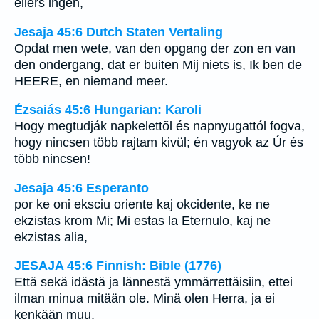
ellers ingen,
Jesaja 45:6 Dutch Staten Vertaling
Opdat men wete, van den opgang der zon en van
den ondergang, dat er buiten Mij niets is, Ik ben de
HEERE, en niemand meer.
Ézsaiás 45:6 Hungarian: Karoli
Hogy megtudják napkelettõl és napnyugattól fogva,
hogy nincsen több rajtam kivül; én vagyok az Úr és
több nincsen!
Jesaja 45:6 Esperanto
por ke oni eksciu oriente kaj okcidente, ke ne
ekzistas krom Mi; Mi estas la Eternulo, kaj ne
ekzistas alia,
JESAJA 45:6 Finnish: Bible (1776)
Että sekä idästä ja lännestä ymmärrettäisiin, ettei
ilman minua mitään ole. Minä olen Herra, ja ei
kenkään muu.