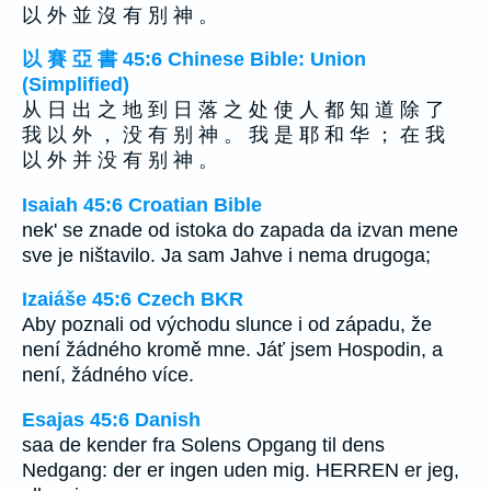
以 外 並 沒 有 別 神 。
以 賽 亞 書 45:6 Chinese Bible: Union
(Simplified)
从 日 出 之 地 到 日 落 之 处 使 人 都 知 道 除 了
我 以 外 ， 没 有 别 神 。 我 是 耶 和 华 ； 在 我
以 外 并 没 有 别 神 。
Isaiah 45:6 Croatian Bible
nek' se znade od istoka do zapada da izvan mene
sve je ništavilo. Ja sam Jahve i nema drugoga;
Izaiáše 45:6 Czech BKR
Aby poznali od východu slunce i od západu, že
není žádného kromě mne. Jáť jsem Hospodin, a
není, žádného více.
Esajas 45:6 Danish
saa de kender fra Solens Opgang til dens
Nedgang: der er ingen uden mig. HERREN er jeg,