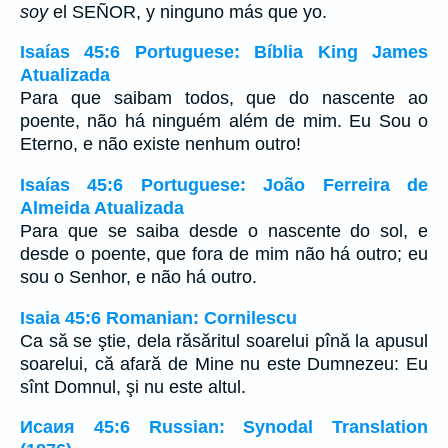
soy
el SEÑOR, y ninguno más que yo.
Isaías 45:6 Portuguese: Bíblia King James
Atualizada
Para que saibam todos, que do nascente ao
poente, não há ninguém além de mim. Eu Sou o
Eterno, e não existe nenhum outro!
Isaías 45:6 Portuguese: João Ferreira de
Almeida Atualizada
Para que se saiba desde o nascente do sol, e
desde o poente, que fora de mim não há outro; eu
sou o Senhor, e não há outro.
Isaia 45:6 Romanian: Cornilescu
Ca să se ştie, dela răsăritul soarelui pînă la apusul
soarelui, că afară de Mine nu este Dumnezeu: Eu
sînt Domnul, şi nu este altul.
Исаия 45:6 Russian: Synodal Translation