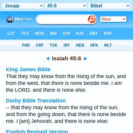
Bible
>
Multilingual
> Isaiah 45:6
◄
Isaiah 45:6
►
King James Bible
That they may know from the rising of the sun, and
from the west, that
there is
none beside me. I
am
the LORD, and
there is
none else.
Darby Bible Translation
-- that they may know from the rising of the sun,
and from the going down, that there is none beside
me. I [am] Jehovah, and there is none else;
English Revised Version