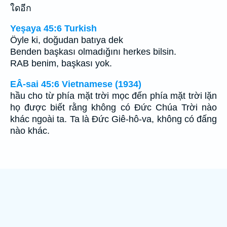
ใดอีก
Yeşaya 45:6 Turkish
Öyle ki, doğudan batıya dek
Benden başkası olmadığını herkes bilsin.
RAB benim, başkası yok.
EÂ-sai 45:6 Vietnamese (1934)
hầu cho từ phía mặt trời mọc đến phía mặt trời lặn
họ được biết rằng không có Ðức Chúa Trời nào
khác ngoài ta. Ta là Ðức Giê-hô-va, không có đấng
nào khác.