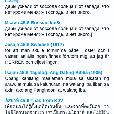
(1876)
дабы узнали от восхода солнца и от запада, что
нет кроме Меня; Я Господь, и нет иного.
Исаия 45:6 Russian koi8r
дабы узнали от восхода солнца и от запада, что
нет кроме Меня; Я Господь, и нет иного.[]
Jesaja 45:6 Swedish (1917)
för att man skulle förnimma både i öster och i
väster, att alls ingen finnes förutom mig, att jag är
HERREN och eljest ingen,
Isaiah 45:6 Tagalog: Ang Dating Biblia (1905)
Upang kanilang maalaman mula sa sikatan ng
araw, at mula sa kalunuran, na walang iba liban sa
akin: ako ang Panginoon, at walang iba.
อิสยาห์ 45:6 Thai: from KJV
เพื่อคนจะได้รู้ตั้งแต่ที่ตะวันขึ้น และจากที่ตะวันตก ว่า
ไม่มีใครนอกจากเรา เราเป็นพระเยโฮวาห์ และไม่มีอื่น