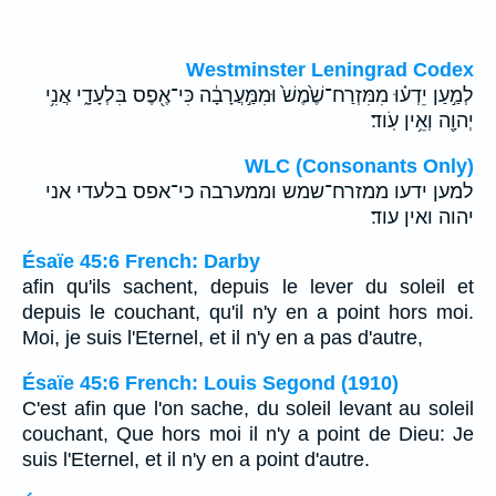
Westminster Leningrad Codex
לְמַ֣עַן יֵדְע֗וּ מִמִּזְרַח־שֶׁ֙מֶשׁ֙ וּמִמַּ֣עֲרָבָ֔ה כִּי־אֶ֖פֶס בִּלְעָדָ֑י אֲנִ֥י
יְהוָ֖ה וְאֵ֥ין עֹֽוד׃
WLC (Consonants Only)
למען ידעו ממזרח־שמש וממערבה כי־אפס בלעדי אני
יהוה ואין עוד׃
Ésaïe 45:6 French: Darby
afin qu'ils sachent, depuis le lever du soleil et
depuis le couchant, qu'il n'y en a point hors moi.
Moi, je suis l'Eternel, et il n'y en a pas d'autre,
Ésaïe 45:6 French: Louis Segond (1910)
C'est afin que l'on sache, du soleil levant au soleil
couchant, Que hors moi il n'y a point de Dieu: Je
suis l'Eternel, et il n'y en a point d'autre.