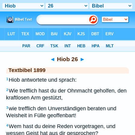
Bibel
>
TEX
> Hiob 26
◄
Hiob 26
►
Textbibel 1899
Hiob antwortete und sprach:
1
Wie trefflich hast du der Ohnmacht geholfen, den
2
kraftlosen Arm gestützt,
wie trefflich den Unverständigen beraten und
3
Weisheit in Fülle geoffenbart!
Wem hast du deine Reden vorgetragen, und
4
wessen Geist hat aus dir gesprochen?