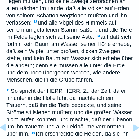
liegen mußten, und seine Zweige zerbrachen an
allen Bächen im Lande, daß alle Völker auf Erden
von seinem Schatten wegziehen mußten und ihn
verlassen;
und alle Vögel des Himmels auf
13
seinem umgefallenen Stamm saßen, und alle Tiere
im Felde legten sich auf seine Äste,
auf daß sich
14
forthin kein Baum am Wasser seiner Höhe erhebe,
daß sein Wipfel unter großen, dicken Zweigen
stehe, und kein Baum am Wasser sich erhebe über
die andern; denn sie müssen alle unter die Erde
und dem Tode übergeben werden, wie andere
Menschen, die in die Grube fahren.
So spricht der HERR HERR: Zu der Zeit, da er
15
hinunter in die Hölle fuhr, da machte ich ein
Trauern, daß ihn die Tiefe bedeckte, und seine
Ströme stillstehen mußten; und die großen Wasser
nicht laufen konnten, und machte, daß der Libanon
um ihn trauerte und alle Feldbäume verdorreten
über ihm.
Ich erschreckte die Heiden, da sie ihn
16