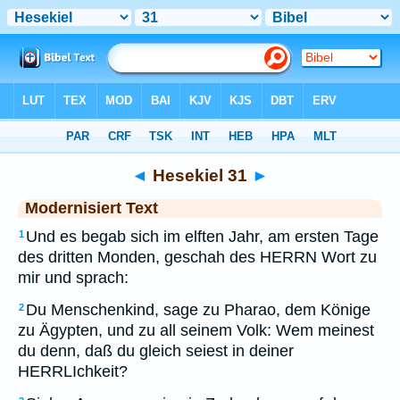
Bibel
>
MOD
> Hesekiel 31
◄
Hesekiel 31
►
Modernisiert Text
Und es begab sich im elften Jahr, am ersten Tage
1
des dritten Monden, geschah des HERRN Wort zu
mir und sprach:
Du Menschenkind, sage zu Pharao, dem Könige
2
zu Ägypten, und zu all seinem Volk: Wem meinest
du denn, daß du gleich seiest in deiner
HERRLIchkeit?