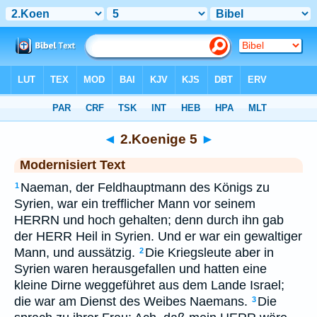
Bibel
>
MOD
> 2.Koenige 5
◄
2.Koenige 5
►
Modernisiert Text
Naeman, der Feldhauptmann des Königs zu
1
Syrien, war ein trefflicher Mann vor seinem
HERRN und hoch gehalten; denn durch ihn gab
der HERR Heil in Syrien. Und er war ein gewaltiger
Mann, und aussätzig.
Die Kriegsleute aber in
2
Syrien waren herausgefallen und hatten eine
kleine Dirne weggeführet aus dem Lande Israel;
die war am Dienst des Weibes Naemans.
Die
3