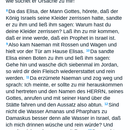
wie suchet er Ursache zu mir!
Da das Elisa, der Mann Gottes, hörete, daß der
8
König Israels seine Kleider zerrissen hatte, sandte
er zu ihm und ließ ihm sagen: Warum hast du
deine Kleider zerrissen? Laß ihn zu mir kommen,
daß er inne werde, daß ein Prophet in Israel ist.
Also kam Naeman mit Rossen und Wagen und
9
hielt vor der Tür am Hause Elisas.
Da sandte
10
Elisa einen Boten zu ihm und ließ ihm sagen:
Gehe hin und wasche dich siebenmal im Jordan,
so wird dir dein Fleisch wiedererstattet und rein
werden.
Da erzürnete Naeman und zog weg und
11
sprach: Ich meinte, er sollte zu mir herauskommen
und hertreten und den Namen des HERRN, seines
Gottes, anrufen und mit seiner Hand über die
Stätte fahren und den Aussatz also abtun.
Sind
12
nicht die Wasser Amanas und Pharphars zu
Damaskus besser denn alle Wasser in Israel, daß
ich mich drinnen wüsche und rein würde? Und