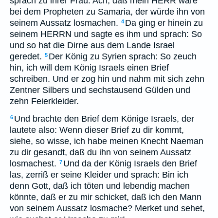
sprach zu ihrer Frau: Ach, daß mein HERR wäre
bei dem Propheten zu Samaria, der würde ihn von
seinem Aussatz losmachen.
Da ging er hinein zu
4
seinem HERRN und sagte es ihm und sprach: So
und so hat die Dirne aus dem Lande Israel
geredet.
Der König zu Syrien sprach: So zeuch
5
hin, ich will dem König Israels einen Brief
schreiben. Und er zog hin und nahm mit sich zehn
Zentner Silbers und sechstausend Gülden und
zehn Feierkleider.
Und brachte den Brief dem Könige Israels, der
6
lautete also: Wenn dieser Brief zu dir kommt,
siehe, so wisse, ich habe meinen Knecht Naeman
zu dir gesandt, daß du ihn von seinem Aussatz
losmachest.
Und da der König Israels den Brief
7
las, zerriß er seine Kleider und sprach: Bin ich
denn Gott, daß ich töten und lebendig machen
könnte, daß er zu mir schicket, daß ich den Mann
von seinem Aussatz losmache? Merket und sehet,