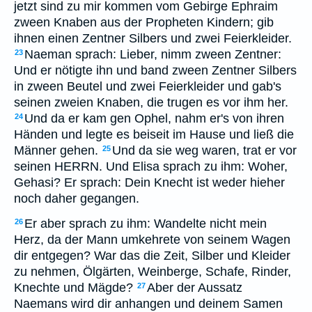
jetzt sind zu mir kommen vom Gebirge Ephraim
zween Knaben aus der Propheten Kindern; gib
ihnen einen Zentner Silbers und zwei Feierkleider.
Naeman sprach: Lieber, nimm zween Zentner:
23
Und er nötigte ihn und band zween Zentner Silbers
in zween Beutel und zwei Feierkleider und gab's
seinen zweien Knaben, die trugen es vor ihm her.
Und da er kam gen Ophel, nahm er's von ihren
24
Händen und legte es beiseit im Hause und ließ die
Männer gehen.
Und da sie weg waren, trat er vor
25
seinen HERRN. Und Elisa sprach zu ihm: Woher,
Gehasi? Er sprach: Dein Knecht ist weder hieher
noch daher gegangen.
Er aber sprach zu ihm: Wandelte nicht mein
26
Herz, da der Mann umkehrete von seinem Wagen
dir entgegen? War das die Zeit, Silber und Kleider
zu nehmen, Ölgärten, Weinberge, Schafe, Rinder,
Knechte und Mägde?
Aber der Aussatz
27
Naemans wird dir anhangen und deinem Samen