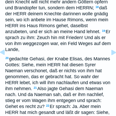
dein Knecht will nicht mehr andern Göttern opfern
und Brandopfer tun, sondern dem HERRN;
daß
18
der HERR deinem Knechte darinnen wolle gnädig
sein, wo ich anbete im Hause Rimons, wenn mein
HERR ins Haus Rimons gehet, daselbst
anzubeten, und er sich an meine Hand lehnet.
Er
19
sprach zu ihm: Zeuch hin mit Frieden! Und als er
von ihm weggezogen war, ein Feld Weges auf dem
Lande,
gedachte Gehasi, der Knabe Elisas, des Mannes
20
Gottes: Siehe, mein HERR hat diesen Syrer
Naeman verschonet, daß er nichts von ihm hat
genommen, das er gebracht hat. So wahr der
HERR lebet, ich will ihm nachlaufen und etwas von
ihm nehmen.
Also jagte Gehasi dem Naeman
21
nach. Und da Naeman sah, daß er ihm nachlief,
stieg er vom Wagen ihm entgegen und sprach:
Gehet es recht zu?
Er sprach: Ja. Aber mein
22
HERR hat mich gesandt und läßt dir sagen: Siehe,