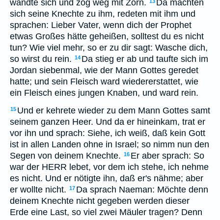
wandte sich und zog weg mit Zorn.
Da machten
13
sich seine Knechte zu ihm, redeten mit ihm und
sprachen: Lieber Vater, wenn dich der Prophet
etwas Großes hätte geheißen, solltest du es nicht
tun? Wie viel mehr, so er zu dir sagt: Wasche dich,
so wirst du rein.
Da stieg er ab und taufte sich im
14
Jordan siebenmal, wie der Mann Gottes geredet
hatte; und sein Fleisch ward wiedererstattet, wie
ein Fleisch eines jungen Knaben, und ward rein.
Und er kehrete wieder zu dem Mann Gottes samt
15
seinem ganzen Heer. Und da er hineinkam, trat er
vor ihn und sprach: Siehe, ich weiß, daß kein Gott
ist in allen Landen ohne in Israel; so nimm nun den
Segen von deinem Knechte.
Er aber sprach: So
16
war der HERR lebet, vor dem ich stehe, ich nehme
es nicht. Und er nötigte ihn, daß er's nähme; aber
er wollte nicht.
Da sprach Naeman: Möchte denn
17
deinem Knechte nicht gegeben werden dieser
Erde eine Last, so viel zwei Mäuler tragen? Denn