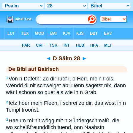
Bibel
>
BAI
> D Sälm 28
◄
D Sälm 28
►
De Bibl auf Bairisch
Von n Dafetn: Zo dir ruef i, o Herr, mein Föls.
1
Wendd di nit schweiget ab! Denn sagetst nix, dann
wär i schoon so guet als wie in n Grab.
Ietz hoer mein Fleeh, i schrei zo dir, daa wost in n
2
Templ troonst.
Raeum mi nit wögg mit n Sündergschmaiß, die
3
wo scheißfreunddlich tuend, önn Naahstn