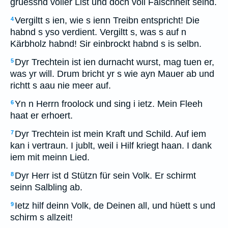
grüessnd voller List und doch voll Falschheit seind.
Vergiltt s ien, wie s ienn Treibn entspricht! Die
4
habnd s yso verdient. Vergiltt s, was s auf n
Kärbholz habnd! Sir einbrockt habnd s is selbn.
Dyr Trechtein ist ien durnacht wurst, mag tuen er,
5
was yr will. Drum bricht yr s wie ayn Mauer ab und
richtt s aau nie meer auf.
Yn n Herrn froolock und sing i ietz. Mein Fleeh
6
haat er erhoert.
Dyr Trechtein ist mein Kraft und Schild. Auf iem
7
kan i vertraun. I jublt, weil i Hilf kriegt haan. I dank
iem mit meinn Lied.
Dyr Herr ist d Stützn für sein Volk. Er schirmt
8
seinn Salbling ab.
Ietz hilf deinn Volk, de Deinen all, und hüett s und
9
schirm s allzeit!