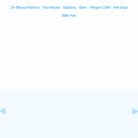
De Bibl auf Bairisch · Sturmibund · Salzburg · Bairn · Pfingstn 1998 · Hell Sepp
Bible Hub